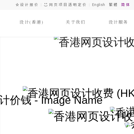
设 计 报 价
|
网 页 项 目 透 明 定 价
|
English
繁 體
简 体
设计(香港)
关于我们
设计服务