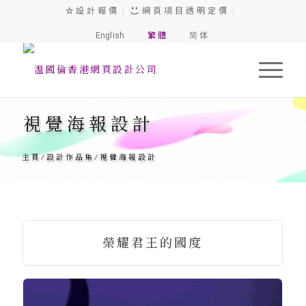
設 計 報 價
|
網 頁 項 目 透 明 定 價
|
English
繁 體
简 体
視覺海報設計
主頁
/
設計作品集
/
視覺海報設計
榮耀君王的國度