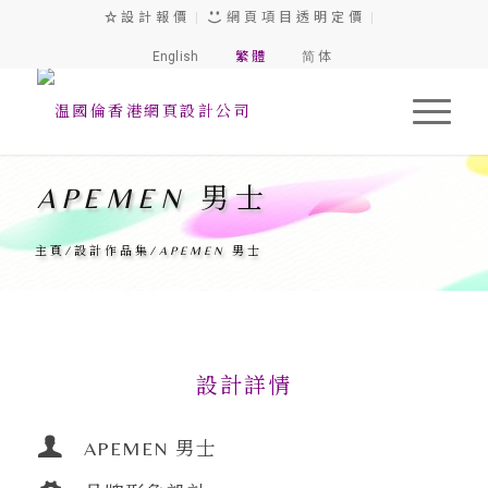
設 計 報 價
|
網 頁 項 目 透 明 定 價
|
English
繁 體
简 体
APEMEN 男士
主頁
/
設計作品集
/
APEMEN 男士
設計詳情
APEMEN 男士